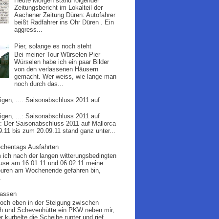
Heute Morgen stand folgender
Zeitungsbericht im Lokalteil der
Aachener Zeitung Düren: Autofahrer
beißt Radfahrer ins Ohr Düren . Ein
aggress...
Pier, solange es noch steht
Bei meiner Tour Würselen-Pier-
Würselen habe ich ein paar Bilder
von den verlassenen Häusern
gemacht. Wer weiss, wie lange man
noch durch das...
igen, ...: Saisonabschluss 2011 auf
igen, ...: Saisonabschluss 2011 auf
 : Der Saisonabschluss 2011 auf Mallorca
9.11 bis zum 20.09.11 stand ganz unter...
chentags Ausfahrten
ich nach der langen witterungsbedingten
use am 16.01.11 und 06.02.11 meine
ouren am Wochenende gefahren bin,
.
assen
doch eben in der Steigung zwischen
h und Schevenhütte ein PKW neben mir,
r kurbelte die Scheibe runter und rief ...