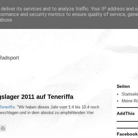
deliver its services and to analyze traffic. Your IP address and 
formance and security metrics to ensure quality of service, gen
abuse.
Radsport
Seiten
Startseit
ngslager 2011 auf Teneriffa
Meine R
Teneriffa
: "Wir haben dieses Jahr vom 1.4 bis 10.4 noch
fgeschlagen und in dem absolut zu empfehlenden Vier
AddThis
Facebook