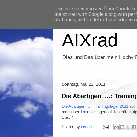
This site uses cookies from Google to 
are shared with Google along with per
statistics, and to detect and address 
AIXrad
Dies und Das über mein Hobby 
Sonntag, Mai 22, 2011
Die Abartigen, ...: Traini
Die Abartigen, ...: Trainingslager 2011 auf 
mal unser Trainingslager auf Teneriffa au
Ste..."
Posted by
aixrad