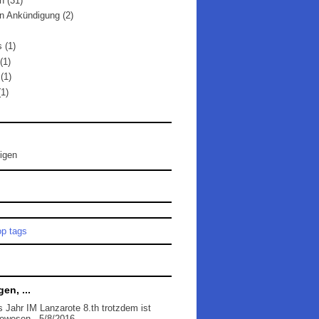
n
(31)
n Ankündigung
(2)
s
(1)
(1)
(1)
(1)
tigen
op tags
en, ...
s Jahr IM Lanzarote 8.th trotzdem ist
gewesen
- 5/8/2016