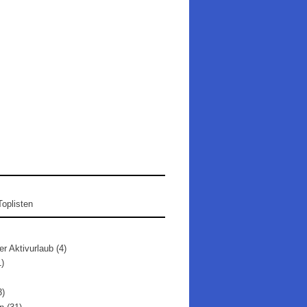
er Aktivurlaub
(4)
1)
3)