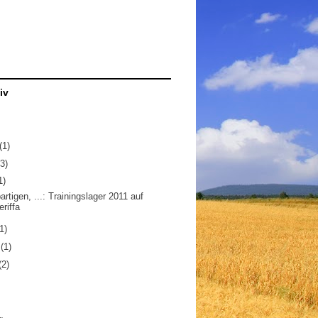
iv
(1)
(3)
1)
artigen, ...: Trainingslager 2011 auf
eriffa
1)
z
(1)
(2)