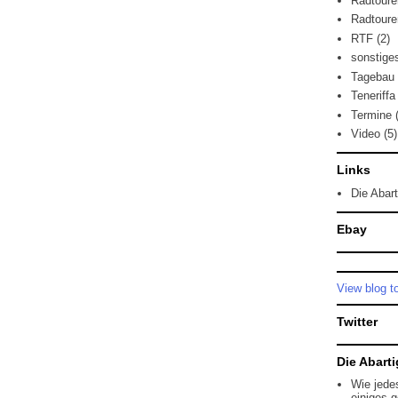
Radtoure
Radtoure
RTF
(2)
sonstige
Tagebau
Teneriffa
Termine
Video
(5)
Links
Die Abar
Ebay
View blog t
Twitter
Die Abartig
Wie jede
einiges 