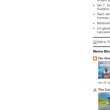
Der 7. St
Ausblick
Nach dem
Ironman 
Windvorh
Ich glau
Lanzarote
Meine Blo
Die Abar
vor 10 J
The Cer