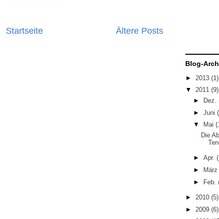
Startseite
Ältere Posts
Blog-Arch
►
2013
(1)
▼
2011
(9)
►
Dez.
►
Juni
▼
Mai
(
Die Ab
Ten
►
Apr.
(
►
Mär
►
Feb.
►
2010
(5)
►
2009
(6)