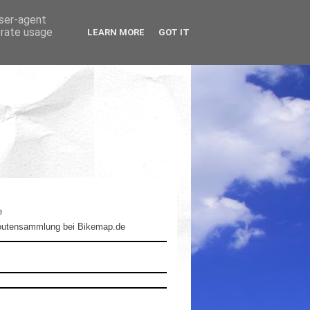
user-agent
erate usage
LEARN MORE
GOT IT
e
outensammlung bei Bikemap.de