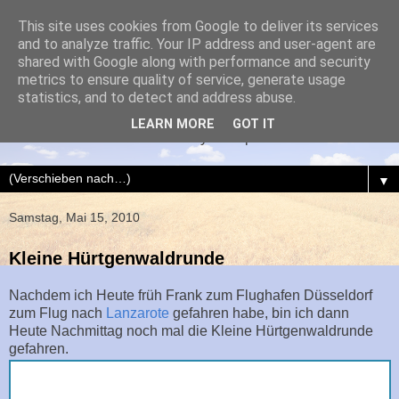
This site uses cookies from Google to deliver its services
and to analyze traffic. Your IP address and user-agent are
shared with Google along with performance and security
metrics to ensure quality of service, generate usage
AIXrad
statistics, and to detect and address abuse.
LEARN MORE
GOT IT
Dies und Das über mein Hobby Radsport
▼
Samstag, Mai 15, 2010
Kleine Hürtgenwaldrunde
Nachdem ich Heute früh Frank zum Flughafen Düsseldorf
zum Flug nach
Lanzarote
gefahren habe, bin ich dann
Heute Nachmittag noch mal die Kleine Hürtgenwaldrunde
gefahren.