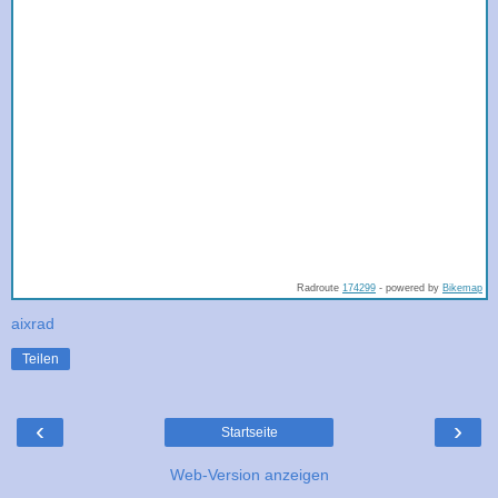
Radroute
174299
- powered by
Bikemap
aixrad
Teilen
‹
›
Startseite
Web-Version anzeigen