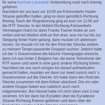
für seine
Ironman-Lanzarote
Vorbereitung nutzt nach breinig
gefahren.
Nachdem wir uns kurz vor 10:00 am Kreisverkehr Haaler
Strasse getroffen hatten, ging es dann gemütlich Richtung
Breinig. Nach der Registrierung ging es kurz vor 11:00 auf
die RTF Strecke. In der Abfahrt Richtung Kreisverkehr
Vennwegen-Hahn fur dann Franks Trainer Andre an uns
vorbei und wir blieben dirkt an ihm dran, was mir nur bis zur
Steigung hinter Hahn gelang, dann musste ich abreissen
lassen. So musste ich mir für den Rest der Strecke andere
zu meinem Tempo passende Gruppen suchen. Jedoch hatte
ich bei 's Gravenvoeren die falsche Vierergruppe erwischt,
denn ich war hinter 2 Belgiern her, die keine Teilnehmer der
RTF waren und somit in eine ganz andere Richtung fuhren.
Nachdem sie uns nach einigen km darauf aufmerksahm
gemacht hatten, mussten wir dann zur zweit zurück nach 's
Gravenvoeren auf die Strecke. Ich habe dann den Rest der
Strecke zusammen mit dem Kölner absolvort. Die ein oder
andere Gruppe haben wur natürlich auch noch
mitgemommen. Bei Hauset habe ich mich dann zum 2.mal
verahren. Ich bin dann bei Eynatten über die Eynattener
Strasse Richtung Raeren gefahren und dann über die