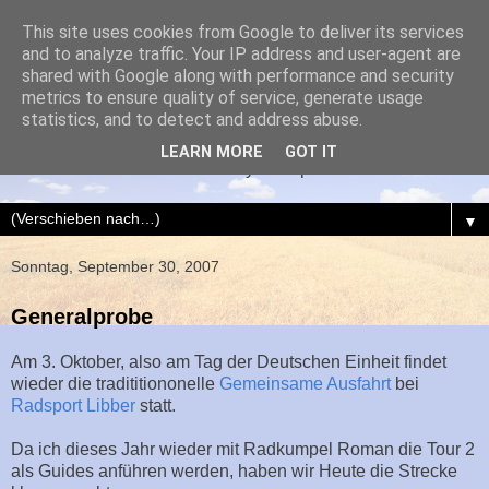
This site uses cookies from Google to deliver its services
and to analyze traffic. Your IP address and user-agent are
shared with Google along with performance and security
metrics to ensure quality of service, generate usage
AIXrad
statistics, and to detect and address abuse.
LEARN MORE
GOT IT
Dies und Das über mein Hobby Radsport
▼
Sonntag, September 30, 2007
Generalprobe
Am 3. Oktober, also am Tag der Deutschen Einheit findet
wieder die tradititiononelle
Gemeinsame Ausfahrt
bei
Radsport Libber
statt.
Da ich dieses Jahr wieder mit Radkumpel Roman die Tour 2
als Guides anführen werden, haben wir Heute die Strecke