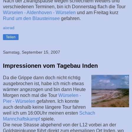
Nach der Zwangspause wegen schlechtem Wetters und
verschiedenen Terminen, bin ich Donnerstag flach die Tour
Würselen - Aldenhoven - Würselen
und am Freitag kurz
Rund um den Blausteinsee
gefahren.
aixrad
Teilen
Samstag, September 15, 2007
Impressionen vom Tagebau Inden
Da die Grippe dann doch nicht richtig
ausgebrochen ist, habe ich mich etwas
wärmer angezogen und bin dann Heute
Morgen noch mal die Tour
Würselen -
Pier - Würselen
gefahren. Ich konnte
auch deshalb keine längere Tour fahren
weil ich um 16:00Uhr meinen ersten
Schach
Mannchaftskampf
spiele.
Die neue Strasse abgehend von der L12 vorbei an der
Goldsteinkuppe führt direkt zum ehemaligen Ort Inden, wo