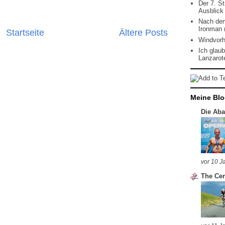
Der 7. St
Ausblick
Nach dem
Ironman 
Startseite
Ältere Posts
Windvorh
Ich glau
Lanzarote
Meine Blo
Die Abar
vor 10 J
The Cer