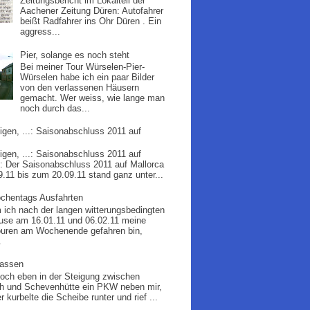
Zeitungsbericht im Lokalteil der
Aachener Zeitung Düren: Autofahrer
beißt Radfahrer ins Ohr Düren . Ein
aggress...
Pier, solange es noch steht
Bei meiner Tour Würselen-Pier-
Würselen habe ich ein paar Bilder
von den verlassenen Häusern
gemacht. Wer weiss, wie lange man
noch durch das...
igen, ...: Saisonabschluss 2011 auf
igen, ...: Saisonabschluss 2011 auf
 : Der Saisonabschluss 2011 auf Mallorca
9.11 bis zum 20.09.11 stand ganz unter...
chentags Ausfahrten
ich nach der langen witterungsbedingten
use am 16.01.11 und 06.02.11 meine
ouren am Wochenende gefahren bin,
.
assen
doch eben in der Steigung zwischen
h und Schevenhütte ein PKW neben mir,
r kurbelte die Scheibe runter und rief ...