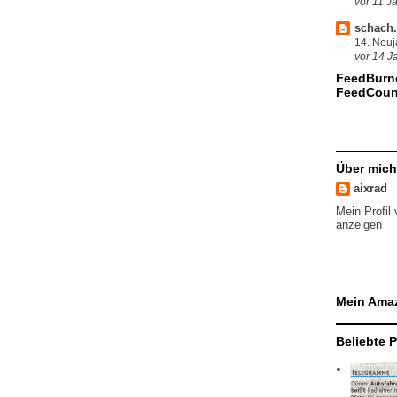
vor 11 J
schach.
14. Neu
vor 14 J
FeedBurn
FeedCoun
Über mich
aixrad
Mein Profil 
anzeigen
Mein Ama
Beliebte 