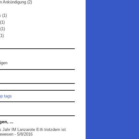
n Ankündigung
(2)
s
(1)
(1)
(1)
(1)
tigen
op tags
en, ...
s Jahr IM Lanzarote 8.th trotzdem ist
gewesen
- 5/8/2016