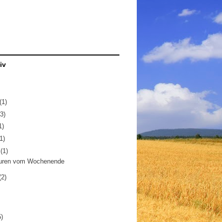
iv
(1)
(3)
1)
1)
z
(1)
uren vom Wochenende
(2)
5)