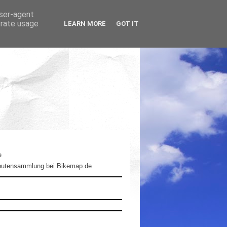
user-agent
erate usage
LEARN MORE
GOT IT
e
outensammlung bei Bikemap.de