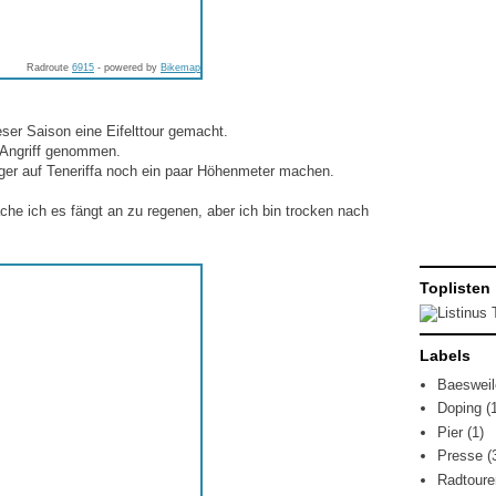
Radroute
6915
- powered by
Bikemap
ser Saison eine Eifelttour gemacht.
n Angriff genommen.
ager auf Teneriffa noch ein paar Höhenmeter machen.
he ich es fängt an zu regenen, aber ich bin trocken nach
Toplisten
Labels
Baesweil
Doping
(
Pier
(1)
Presse
(
Radtoure