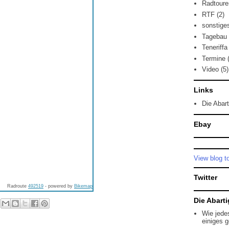
Radtoure
RTF
(2)
sonstige
Tagebau
Teneriffa
Termine
Video
(5)
Links
Die Abar
Ebay
View blog t
Twitter
Radroute
492519
- powered by
Bikemap
Die Abartig
Wie jede
einiges 