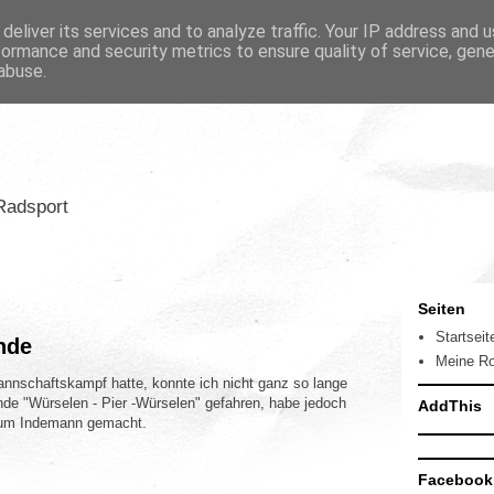
deliver its services and to analyze traffic. Your IP address and 
formance and security metrics to ensure quality of service, gen
abuse.
Radsport
Seiten
Startseit
nde
Meine R
nnschaftskampf hatte, konnte ich nicht ganz so lange
de "Würselen - Pier -Würselen" gefahren, habe jedoch
AddThis
 zum Indemann gemacht.
Facebook