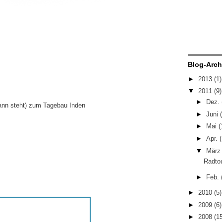
Blog-Arch
►
2013
(1)
▼
2011
(9)
►
Dez.
ann steht) zum Tagebau Inden
►
Juni
►
Mai
(
►
Apr.
(
▼
Mär
Radto
►
Feb.
►
2010
(5)
►
2009
(6)
►
2008
(1