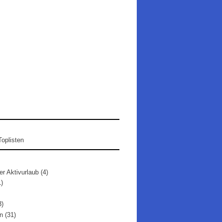
er Aktivurlaub
(4)
1)
3)
n
(31)