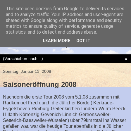
This site uses cookies from Google to deliver its services
and to analyze traffic. Your IP address and user-agent are
shared with Google along with performance and security
metrics to ensure quality of service, generate usage
AIXrad
statistics, and to detect and address abuse.
LEARN MORE
GOT IT
Dies und Das über mein Hobby Radsport
▼
Sonntag, Januar 13, 2008
Saisoneröffnung 2008
Nachdem die erste Tour 2008 vom 5.1.08 zusammen mit
Radkumpel Fred durch die Jülicher Börde ( Kerkrade-
Eygelshoven-Rimburg-Geilenkirchen-Lindern-Würm-Beeck-
Hilfarth-Körrenzig-Gevenich-Linnich-Gereonsweiler-
Setterich-Baesweiler-Würselen) über 79km total ins Wasser
gefallen war, war die heutige Tour ebenfalls in die Jülicher