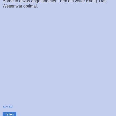
Börde in etwas abgefandelter Form ein voller Erfolg. Das
Wetter war optimal.
aixrad
Teilen